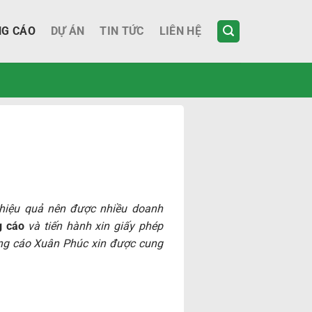
NG CÁO
DỰ ÁN
TIN TỨC
LIÊN HỆ
 hiệu quả nên được nhiều doanh
g cáo
và tiến hành xin giấy phép
ảng cáo Xuân Phúc xin được cung