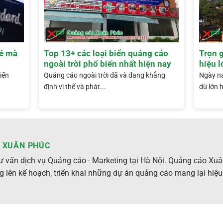
rẻ mà
Top 13+ các loại biển quảng cáo
Trọn g
ngoài trời phổ biến nhất hiện nay
hiệu l
biển
Quảng cáo ngoài trời đã và đang khẳng
Ngày na
định vị thế và phát...
dù lớn h
 XUÂN PHÚC
ư vấn dịch vụ Quảng cáo - Marketing tại Hà Nội. Quảng cáo Xu
g lên kế hoạch, triển khai những dự án quảng cáo mang lại hiệu 