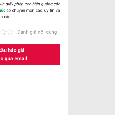
xin giấy phép treo biển quảng cáo
húc
có chuyên môn cao, uy tín và
h xác.
Đánh giá nội dung
ầu báo giá
o qua email