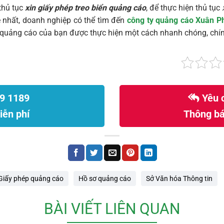
thủ tục
xin giấy phép treo biển quảng cáo
, để thực hiện thủ tục
 nhất, doanh nghiệp có thể tìm đến
công ty quảng cáo Xuân P
p quảng cáo của bạn được thực hiện một cách nhanh chóng, chín
9 1189
Yêu c
iễn phí
Thông bá
Giấy phép quảng cáo
Hồ sơ quảng cáo
Sở Văn hóa Thông tin
BÀI VIẾT LIÊN QUAN