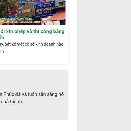
ói xin phép và thi công bảng
ớn
y, bất kể một cơ sở kinh doanh nào,
ay...
ân Phúc đã và luôn sẵn sàng hỗ
quả tối ưu.