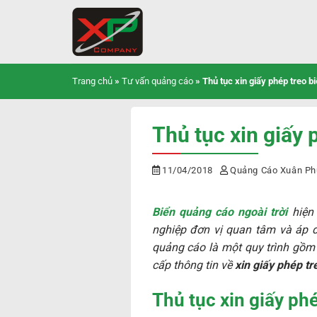
Bỏ
qua
nội
dung
Trang chủ
»
Tư vấn quảng cáo
»
Thủ tục xin giấy phép treo b
Thủ tục xin giấy 
11/04/2018
Quảng Cáo Xuân Ph
Biển quảng cáo ngoài trời
hiện 
nghiệp đơn vị quan tâm và áp d
quảng cáo là một quy trình gồm
cấp thông tin về
xin giấy phép t
Thủ tục xin giấy ph