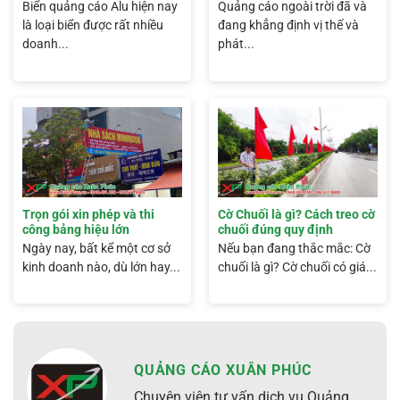
hiện nay
Biển quảng cáo Alu hiện nay
Quảng cáo ngoài trời đã và
là loại biển được rất nhiều
đang khẳng định vị thế và
doanh...
phát...
Trọn gói xin phép và thi
Cờ Chuối là gì? Cách treo cờ
công bảng hiệu lớn
chuối đúng quy định
Ngày nay, bất kể một cơ sở
Nếu bạn đang thắc mắc: Cờ
kinh doanh nào, dù lớn hay...
chuối là gì? Cờ chuối có giá...
QUẢNG CÁO XUÂN PHÚC
Chuyên viên tư vấn dịch vụ Quảng