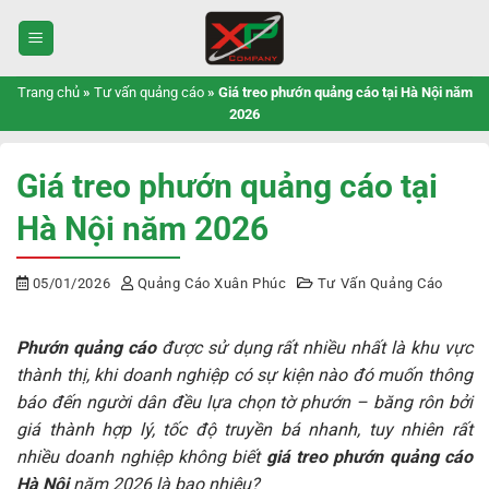
Bỏ
qua
nội
dung
Trang chủ
»
Tư vấn quảng cáo
»
Giá treo phướn quảng cáo tại Hà Nội năm
2026
Giá treo phướn quảng cáo tại
Hà Nội năm 2026
05/01/2026
Quảng Cáo Xuân Phúc
Tư Vấn Quảng Cáo
Phướn quảng cáo
được sử dụng rất nhiều nhất là khu vực
thành thị, khi doanh nghiệp có sự kiện nào đó muốn thông
báo đến người dân đều lựa chọn tờ phướn – băng rôn bởi
giá thành hợp lý, tốc độ truyền bá nhanh, tuy nhiên rất
nhiều doanh nghiệp không biết
giá treo phướn quảng cáo
Hà Nội
năm 2026 là bao nhiêu?