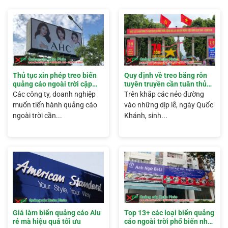
Thủ tục xin phép treo biển
Quy định về treo băng rôn
quảng cáo ngoài trời cập
tuyên truyền cần tuân thủ
nhật 2026
chính xác
Các công ty, doanh nghiệp
Trên khắp các nẻo đường
muốn tiến hành quảng cáo
vào những dịp lễ, ngày Quốc
ngoài trời cần...
Khánh, sinh...
Giá làm biển quảng cáo Alu
Top 13+ các loại biển quảng
rẻ mà hiệu quả tối ưu
cáo ngoài trời phổ biến nhất