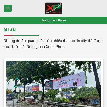
Bỏ
qua
nội
dung
Trang chủ
»
Dự án
DỰ ÁN
Những dự án quảng cáo của nhiều đối tác tin cậy đã được
thực hiện bởi Quảng cáo Xuân Phúc