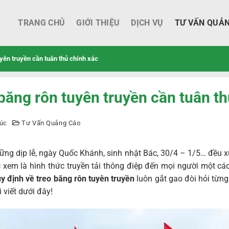
TRANG CHỦ
GIỚI THIỆU
DỊCH VỤ
TƯ VẤN QUẢ
uyên truyền cần tuân thủ chính xác
băng rôn tuyên truyền cần tuân th
úc
Tư Vấn Quảng Cáo
ng dịp lễ, ngày Quốc Khánh, sinh nhật Bác, 30/4 – 1/5… đều 
 xem là hình thức truyền tải thông điệp đến mọi người một cá
y định về treo băng rôn tuyên truyền
luôn gắt gao đòi hỏi từn
 viết dưới đây!