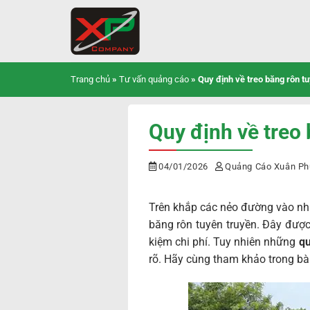
Bỏ
qua
nội
dung
Trang chủ
»
Tư vấn quảng cáo
»
Quy định về treo băng rôn t
Quy định về treo 
04/01/2026
Quảng Cáo Xuân Ph
Trên khắp các nẻo đường vào nhữ
băng rôn tuyên truyền. Đây được
kiệm chi phí. Tuy nhiên những
qu
rõ. Hãy cùng tham khảo trong bài