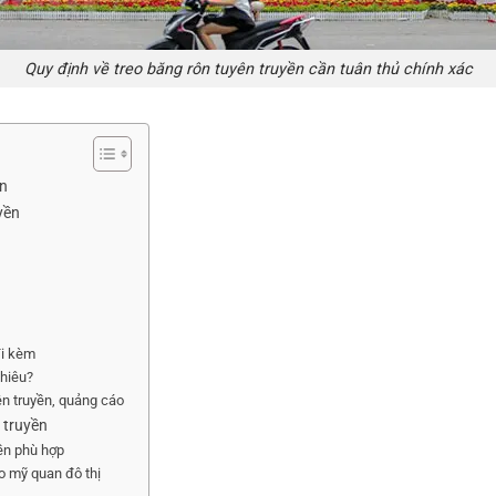
Quy định về treo băng rôn tuyên truyền cần tuân thủ chính xác
ền
yền
đi kèm
nhiêu?
ên truyền, quảng cáo
 truyền
ền phù hợp
o mỹ quan đô thị