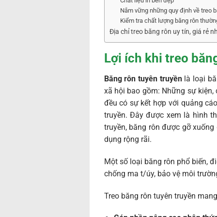
Chất liệu in bền đẹp
Nắm vững những quy định về treo b
Kiểm tra chất lượng băng rôn thườ
Địa chỉ treo băng rôn uy tín, giá rẻ 
Lợi ích khi treo băn
Băng rôn tuyên truyền
là loại b
xã hội bao gồm: Những sự kiện, 
đều có sự kết hợp với quảng cáo
truyền. Đây được xem là hình th
truyền, băng rôn được gỡ xuống 
dụng rộng rãi.
Một số loại băng rôn phổ biến, đ
chống ma t/úy, bảo vệ môi trườn
Treo băng rôn tuyên truyền mang 