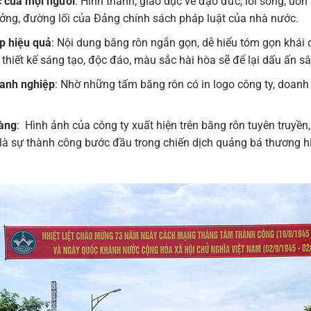
 của mọi người
: Hình thành, giáo dục về đạo đức, lối sống, uốn
tưởng, đường lối của Đảng chính sách pháp luật của nhà nước.
ệp hiệu quả
: Nội dung băng rôn ngắn gọn, dễ hiểu tóm gọn khái
 thiết kế sáng tạo, độc đáo, màu sắc hài hòa sẽ để lại dấu ấn s
oanh nghiệp
: Nhờ những tấm băng rôn có in logo công ty, doan
hàng
: Hình ảnh của công ty xuất hiện trên băng rôn tuyên truyền
 là sự thành công bước đầu trong chiến dịch quảng bá thương h