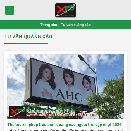
Bỏ
qua
nội
dung
Trang chủ
»
Tư vấn quảng cáo
TƯ VẤN QUẢNG CÁO
Thủ tục xin phép treo biển quảng cáo ngoài trời cập nhật 2026
Các công ty, doanh nghiệp muốn tiến hành quảng cáo ngoài trời