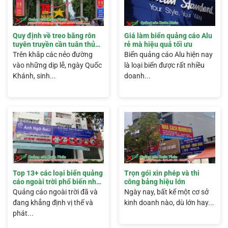
Quy định về treo băng rôn
Giá làm biển quảng cáo Alu
tuyên truyền cần tuân thủ
rẻ mà hiệu quả tối ưu
chính xác
Trên khắp các nẻo đường
Biển quảng cáo Alu hiện nay
vào những dịp lễ, ngày Quốc
là loại biển được rất nhiều
Khánh, sinh...
doanh...
Top 13+ các loại biển quảng
Trọn gói xin phép và thi
cáo ngoài trời phổ biến nhất
công bảng hiệu lớn
hiện nay
Quảng cáo ngoài trời đã và
Ngày nay, bất kể một cơ sở
đang khẳng định vị thế và
kinh doanh nào, dù lớn hay...
phát...