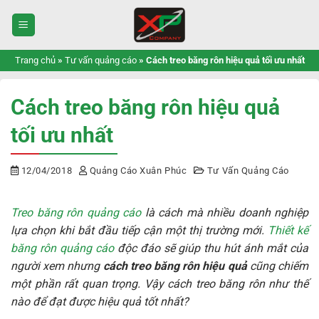
Bỏ
qua
nội
dung
Trang chủ
»
Tư vấn quảng cáo
»
Cách treo băng rôn hiệu quả tối ưu nhất
Cách treo băng rôn hiệu quả
tối ưu nhất
12/04/2018
Quảng Cáo Xuân Phúc
Tư Vấn Quảng Cáo
Treo băng rôn quảng cáo
là cách mà nhiều doanh nghiệp
lựa chọn khi bắt đầu tiếp cận một thị trường mới.
Thiết kế
băng rôn quảng cáo
độc đáo sẽ giúp thu hút ánh mắt của
người xem nhưng
cách treo băng rôn hiệu quả
cũng chiếm
một phần rất quan trọng. Vậy cách treo băng rôn như thế
nào để đạt được hiệu quả tốt nhất?